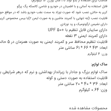
مناسب برای استفاده از بدو تولد تا 1 سال (وزن 13 کیلوگرم)
قابل استفاده به آسانی و با اطمینان در خودرو و شاسی کالسکه پگ پرگو
کریر به حالتی نصب شود که صورت نوزاد به سمت عقب خودرو باشد که در مواقع حوادث
قابلیت نصب 1)به تنهایی با کمربند ماشین و به صورت ایمن 2)با بیس مخصوص کریر و کمربند ماشین به صورت ایمن 3)با ایزوفیکس که بالاترین استاندارد جهانی را دارد میتوان در خودرو قرار داد.(خرید بیس به صورت جداگانه)
دارای نشیمن ارگونومیک و پد نوزادی
دارای سایبان قابل تنظیم با +UPF 50
دارای کمربند ایمنی 3 نقطه
قابلیت تنظیم محافظ سر و کمربند ایمنی به صورت همزمان در 5 حالت
ابعاد: 43 * 66 * 61 سانتی متر
وزن: 4 کیلوگرم
ساک لوازم:
ساک لوازم بزرگ و جادار با زیرانداز بهداشتی و نرم که درهر شرایطی 
قابلیت استفاده به صورت دستی و کوله
ابعاد: 36 * 40 * 20 سانتی متر
وزن: 0.64 کیلوگرم
محصولات مشاهده شده