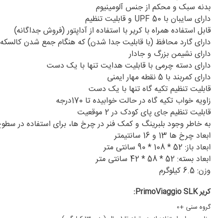
بدنه سبک و محکم از جنس آلومینیوم
دارای سایبان با UPF 50 و قابلیت تنظیم
قابل استفاده همراه با کریر با استفاده از آداپتور (فروش جداگانه)
دارای گارد محافظ (با قابلیت جدا شدن) که هنگام جمع شدن کالسکه ب
دارای نشیمن بزرگ و جادار
دارای دسته چرمی با قابلیت هدایت تنها با یک دست
دارای کمربند با 5 نقطه مهار ایمنی
قابلیت تنظیم تکیه گاه تنها با یک دست
زاویه خواب تکیه گاه در حالت خوابیده تا 170درجه
قابلیت تنظیم جای پای کودک در 2 موقعیت
به خاطر وجود بلبرینگ و کمک فنر در چرخ ها، برای استفاده در سطو
ابعاد چرخ ها 13 و 16 سانتیمتر
ابعاد باز: 52 * 108 * 90 سانتی متر
ابعاد بسته: 52 * 58 * 42 سانتی متر
وزن: 6.5 کیلوگرم
کریر PrimoViaggio SLK:
گروه سنی +0