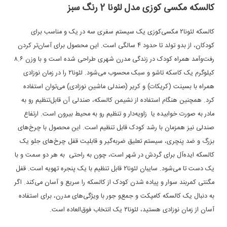
کالسکه مکسی کوزی مدل لئونا 2 رنگ سبز
کالسکه لئونا۲ مکسی‌کوزی یک سیستم سفری سه در یک و مناسب برای
کودکان، از بدو تولد تا حدود ۴ سالگی است. این محصول برای آسان‌تر کردن
رفت‌و‌آمد همراه کودک در زندگی مدرن شهری طراحی شده ‌است و با وزن ۸.۶
کیلوگرم یک کاسکه تاشو و سبک محسوب می‌شود. لئونا۲ را در زمان نوزادی
همراه با بسینت (کریکات) و کریر (صندلی ماشین نوزادی) می‌توان استفاده
کرد. همچنین هنگام استفاده از نشیمن کالسکه، صندلی آن قابل‌تنظیم رو به
مادر به صورت خوابیده یا زاویه‌دار و تنظیم رو به محیط بیرون است. ارتفاع
صندلی نیز همزمان با رشد کودک قابل تنظیم است. این محصول با چرخ‌های
بزرگ و ضد پنچری، سیستم تعلیق ضربه‌گیر و قابلیت قفل چرخ‌های جلو یک
کالسکه ایده‌آل برای گردش در شهر است، چون به راحتی به هر دو سمت و با
یک دست تا می‌شود. سایبان لئونا۲ قابل تنظیم با یک پنجره تهویه است. قفل
مگنتی کمربند سوار و پیاده شدن کودک از کالسکه را سریع و آسان می‌کند. اگر
به دنبال یک کالسکه کامپکت و جمع‌و جور با ویژگی‌های مدرن، برای استفاده
آسان از زمان نوزادی هستید، لئونا۲ یک انتخاب فوق‌العاده است.