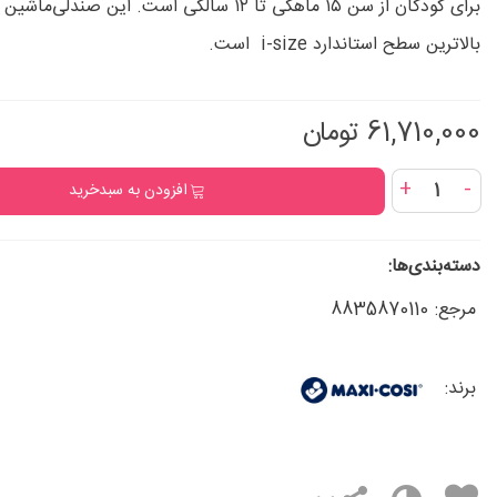
برای کودکان از سن ۱۵ ماهگی تا ۱۲ سالگی است. این صندل
بالاترین سطح استاندارد i-size است.
61,710,000 تومان
+
-
افزودن به سبدخرید
دسته‌بندی‌ها:
مرجع:
8835870110
برند: