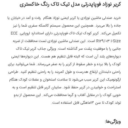
کریر نوزاد فوپاپدرتی مدل تیک تاک رنگ خاکستری
خرید صندلی ماشین نوزادی یا کریر ایمنی نوزاد هنگام رفت ‌و آمد در خیابان یا
جاده را بالا می‌برد. همچنین این محصول سیستم کالسکه سفری شما را نیز
تکمیل می‌کند. کریر کودک تیک تاک فوپاپدرتی دارای استاندارد اروپایی ECE
R129/03 i-Size است. این صندلی ماشین نوزادی تست محافظت از ضربه
جانبی را با موفقیت پشت سر گذاشته ‌است. ویژگی جذاب کریر تیک تاک
دیواره‌های بلند آن است که البته قابل تنظیم هم هست. این دیواره‌ها ایمنی
کودک را بالا برده و خطر سقوط از کریر را به صفر می‌رساند. شما می‌توانید برای
راحتی دلبندتان ارتفاع هدرست و طول کمربند را به راحتی تنظیم کنید. طراحی
ارگونومیک این کریر سبب می‌شود تا سلامت استخوان و عضلات کودک هنگام
استراحت و خوابیدن در کریر حفظ شود. سایبان کریر قابل تنظیم است و به
خوبی کودک را در مقابل آفتاب و گرما محافظت می‌کند. این محصول از بدو
تولد کودک تا سن ۱۳ماهگی قابل استفاده است.
ویژگی‌ها: