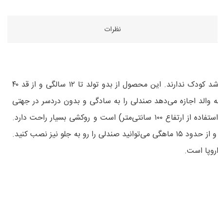
نظرات
صندلی ماشین کودک Iturn فوپاپدرتی یک محصول فوق‌العاده برای کسانی است که قصد تعویض صندلی ماشین را در مراحل مختلف رشد کودک ندارند. این محصول از بدو تولد تا ۱۲ سالگی و از قد ۴۰
یستم موقعیت‌یابی آسان است. این ویژگی به والد اجازه می‌دهد صندلی را به سادگی و بدون دردسر در جهتی
مناسب برای قرار دادن کودک در صندلی بچرخاند و تنظیم کند. صندلی دارای برچسب تست ایمنی ضربه جانبی و محافظ اضافی (قابل استفاده از ارتفاع ۱۰۰ سانتی‌متر) است و روکشی بسیار راحت دارد.
سیستم چرخشی این محصول از بدو تولد تا قد کودک ۱۰۵ سانتی‌متر امکان نصب در حالت رو به عقب را دارد. همچنین از قد ۷۶ سانتی‌متر و از حدود ۱۵ ماهگی می‌توانید صندلی را رو به جلو نیز نصب کنید.