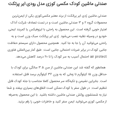
صندلی ماشین کودک مکسی کوزی مدل رودی ایر پرتکت
صندلی ماشین رٌدی ایر پراتکت از برند معتبر مکسی‌کوزی یکی از ایمن‌ترین
محصولات گروه ۲ و ۳ صندلی ماشین است و در تست تصادف شرکت آداک
امتیاز خوبی گرفته است. این محصول به راحتی با ایزوفیکس یا کمربند ایمنی
خودرو در وسیله نقلیه نصب می‌شود. رٌدی ایر پراتکت سبک وزن است و به
راحتی می‌توانید آن را جا به جا کنید. همچنین محصول دارای سیستم حفاظت
جانبی کودک در برابر ضربات احتمالی جانبی است. طبق آمار بین‌المللی فناوری
air protect احتمال آسیب به سر کودک را تا ۲۰ درصد کاهش می‌دهد.
همانطور که گفته شد این صندلی ماشین از سن ۳.۵ سالگی برای کودک با
حداقل وزن ۱۵ کیلوگرم تا زمانی که به وزن ۳۶ کیلوگرم برسد قابل استفاده
است. بنابراین نشیمن و تکیه‌گاه سر محصول کاملا متناسب با جثه کودک قابل
تنظیم است. در طول سفر با کودک ممکن است اتفاق‌های بسیاری بیفتد و شما
نیاز به شستشوی روکش صندلی ماشین داشته باشید. با این محصول به‌صرفه
از مکسی کوزی می‌توانید ایمن سفر کنید و خاطرات خوبی را رقم بزنید.