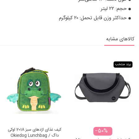
حجم: ۲۲ لیتر
حداکثر وزن قابل تحمل: ۲۰ کیلوگرم
کالاهای مشابه
برند منتخب
کیف غذای اژدهای سبز 2018 اوکی
‎−50%
داگ Okiedog Lunchbag /