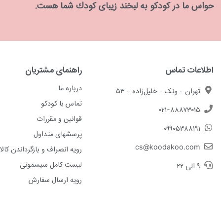
حواس ما در كودكو به لبخند زیبای كودك شما هست.
اطلاعات تماس
راهنمای مشتریان
درباره ما
تهران - ونک - خلیل‌زاده - ۵۳
تماس با کودکو
۰۲۱-۸۸۸۷۳۰۱۵
قوانین و مقررات
۰۹۹۰۵۳۸۸۱۹۱
پرسشهای متداول
cs@koodakoo.com
رویه انصراف و بازگرداندن کالا
لیست کامل سیسمونی
۹ الی ۲۲
رویه ارسال سفارش