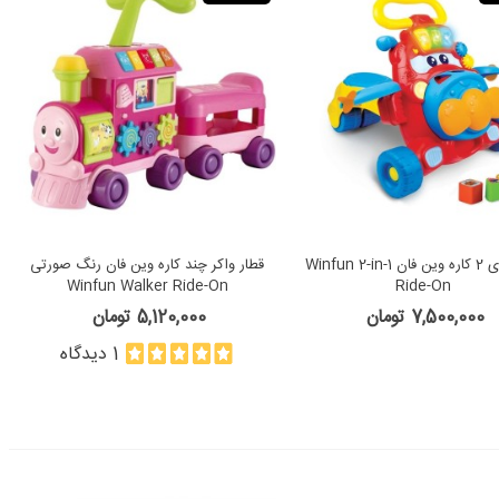
هواپیمای 2 کاره وین فان Winfun 2-in-1
قطار واکر چند کاره وین فان رنگ صورتی
Winfun Walker Ride-On
Ride-On
7,500,000 تومان
5,120,000 تومان
1 دیدگاه