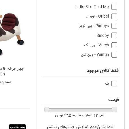
Little Bird Told Me
Oribel - اوریبل
Pintoys - پین تویز
Smoby
Vtech - وی تک
Winfun - وین فان
فقط کالای موجود
 On
3,500,000
بله
قیمت
430,000 تومان - 13,500,000 تومان
نمایش/عدم نمایش فیلترهای بیشتر
برند منتخب