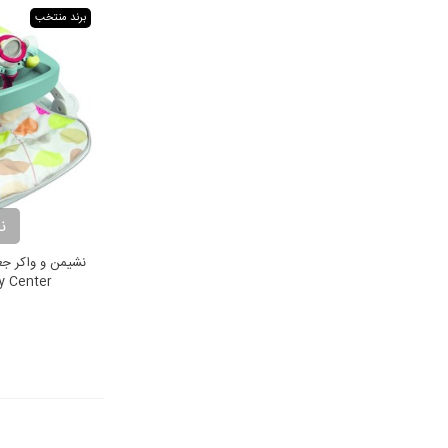
برند منتخب
ن
ty Center