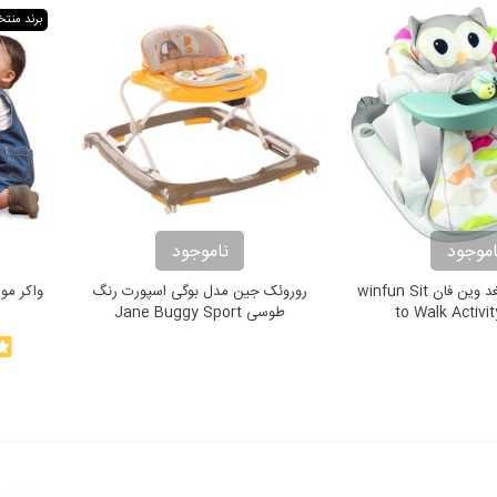
برند منت
اموجود
ناموجود
نشیمن و واکر جغد وین فان winfun Sit
روروئک جین مدل بوگی اسپورت رنگ
to Walk Activi
طوسی Jane Buggy Sport