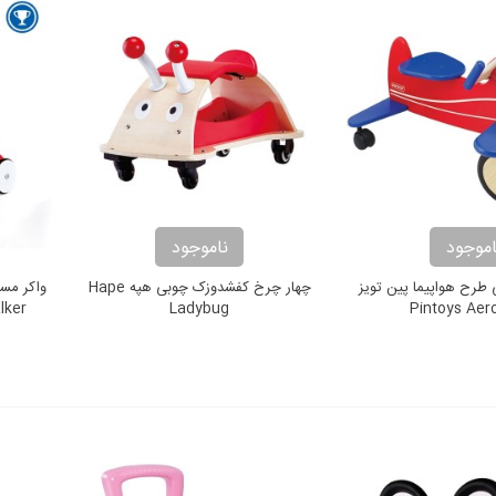
اموجود
ناموجود
طرح هواپیما پین تویز
چهار چرخ کفشدوزک چوبی هپه Hape
lker
Ladybug
Pintoys Aer