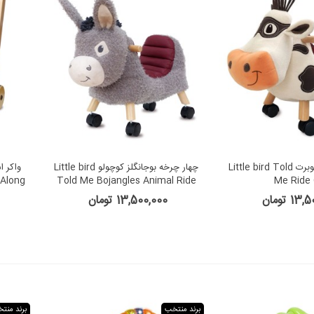
چهار چرخه آقا موبرت Little bird Told
چهار چرخه بوجانگلز کوچولو Little bird
 Along
Told Me Bojangles Animal Ride
Me Ride
On
1 تومان
13,500,000 تومان
برند منتخب
برند منت