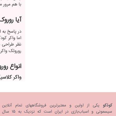
با هم مرور می
آیا رورو
در پاسخ به ا
اما واکر کود
نظر طراحی ب
روروئک واکر 
انواع رور
واکر کلاسی
این مدل رور
مناسب است
کودَکو
یکی از اولین و معتبرترین فروشگاههای تمام آنلاین
سیسمونی و اسباب‌بازی در ایران است که نزدیک به ۱۵ سال