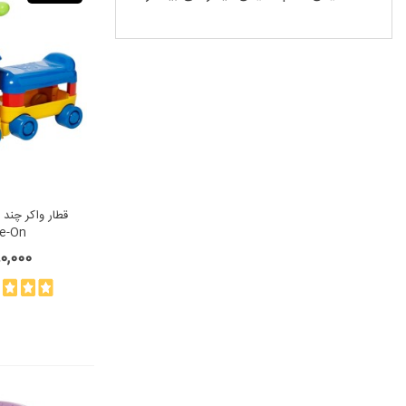
de-On
,980,000