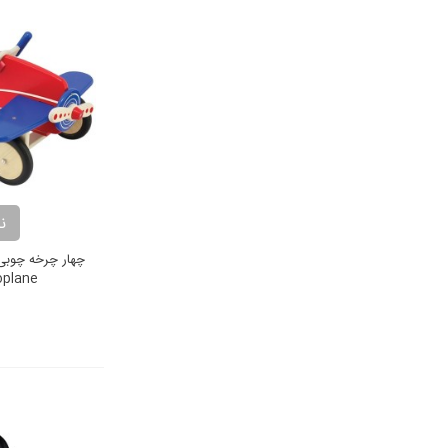
ن
چهار چرخه چوبی 
oplane