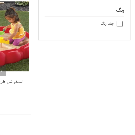
رنگ
چند رنگ
ن
استخر شن طرح خر