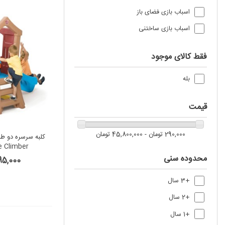
اسباب بازی فضای باز
اسباب‌ بازی ساختنی
فقط کالای موجود
بله
قیمت
290,000 تومان - 45,800,000 تومان
e Climber
محدوده سنی
5,795,000
+3 سال
+2 سال
+1 سال