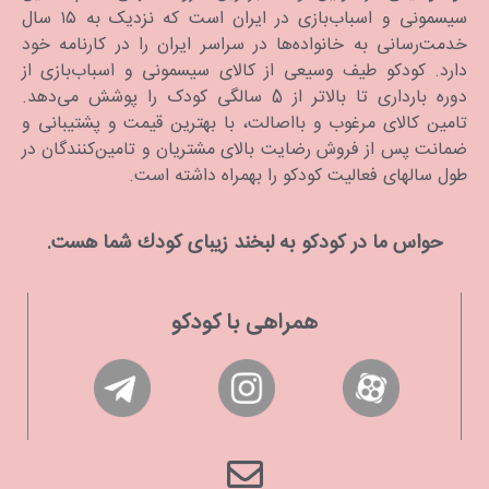
سیسمونی و اسباب‌بازی در ایران است که نزدیک به ۱۵ سال
گرم کن‌ شیشه شیر استاندارد
خدمت‌رسانی به خانواده‌ها در سراسر ایران را در کارنامه خود
دارد. كودكو طیف وسیعی از کالای سیسمونی و اسباب‌بازی از
رایج‌ترین نوع دستگاه شیر گرم کن نوزاد هستند. در این دستگاه‌ها باید
دوره بارداری تا بالاتر از 5 سالگی کودک را پوشش می‌دهد.
بطری شیر (یا ظرف غذا) را در قسمت مرکزی آن قرار دهید، اطراف آن
تامین کالای مرغوب و بااصالت، با بهترین قیمت و پشتیبانی و
را با آب پر کنید و آن را روشن کنید. آب توسط یک المنت گرم می‌شود و
ضمانت پس از فروش رضایت بالای مشتریان و تامین‌کنندگان در
بعد بطری شیر را گرم می‌کند. این دستگاه‌ها معمولاً دارای یک چراغ
نشانگر هستند که با رسیدن شیر به دمای مناسب خاموش می‌شوند. نوع
طول سالهای فعالیت کودکو را بهمراه داشته است.
تایمردار این دستگاه‌ها نیز موجود است.
حواس ما در كودكو به لبخند زیبای كودك شما هست.
گرم کن شیشه شیر قابل حمل
این نوع گرم نگهدارنده شیشه شیر نوزاد یکی از ساده‌ترین نوع وارمرها
همراهی با کودکو
هستند که از آن‌ها برای گرم کردن شیشه شیر بیرون از خانه استفاده
می‌شود. البته برای گرم کردن شیر توسط دستگاه‌های قابل حمل، زمان
بیشتری باید صبر کنید.
گرم‌کننده شیشه شیر نوزاد در ماشین