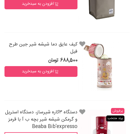
افزودن به سبدخرید
کیف عایق دما شیشه شیر جین طرح
فیل
688,500 تومان
افزودن به سبدخرید
پرفروش
دستگاه ۳کاره شیرساز، دستگاه استریل
و گرمکن شیشه شیر بچه ب آ با قرمز
برند منتخب
Beaba Bib'expresso