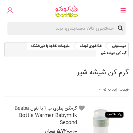
سیسمونی
غذاخوری کودک
ملزومات تغذیه با شیرخشک
گرم کن شیشه شیر
گرم کن شیشه شیر
قیمت، زیاد به کم
گرمکن بطری ب آ با نئون Beaba
Bottle Warmer Babymilk
برند منتخب
Second
5,720,000 تومان