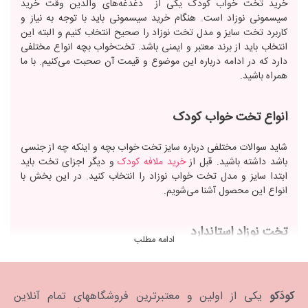
خرید تخت خواب کودک یکی از دغدغه‌های والدین وقت خرید
سیسمونی نوزاد است. هنگام خرید سیسمونی باید با توجه به نیاز و
کاربرد تخت سایز و مدل تخت نوزاد را صحیح انتخاب کنیم و البته این
انتخاب باید از برند معتبر و ایمنی باشد. تخت‌خواب بچه انواع مختلفی
دارد که در ادامه درباره این موضوع و قیمت آن صحبت می‌کنیم. با ما
همراه باشید.
انواع تخت خواب کودک
شاید سوالات مختلفی درباره سایز تخت خواب بچه و اینکه چه از جنسی
باشد داشته باشید. قبل از
خرید ملافه کودک
و دیگر اجزای تخت باید
ابتدا سایز و مدل تخت خواب نوزاد را انتخاب کنید. در این بخش با
انواع این محصول آشنا می‌شویم.
تخت نوزاد استاندارد
ادامه مطلب
جنس این نوع تخت‌ خواب کودک از ام دی اف یا چوب است و سایز
استاندارد آن برای نوزاد و کودک نوپا 70 در 130 سانتی‌متر است. تخت
چوبی نوزاد معمولا در دو طرف حفظ به شکل میله یا تخته دارد. این
کودَکو
یکی از اولین و معتبرترین فروشگاههای تمام آنلاین
حفاظ‌ها باعث می‌شود ایمنی نوزاد هنگام خواب و غلت زدن حفظ شود.