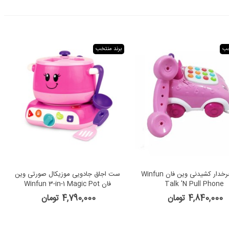
خب
برند منتخب
تلفن چرخدار کشیدنی وین فان Winfun
ست اجاق جادویی موزیکال صورتی وین
Talk 'N Pull Phone
فان Winfun 3-in-1 Magic Pot
4,840,000 تومان
4,790,000 تومان