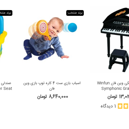
برند منتخب
برند منت
ست پیانو مشکی وین فان Winfun
اسباب بازی ست 4 کاره توپ بازی وین
صندلی غ
Symphonic Gra
فان
er Seat
1 تومان
8,640,000 تومان
1 دیدگاه