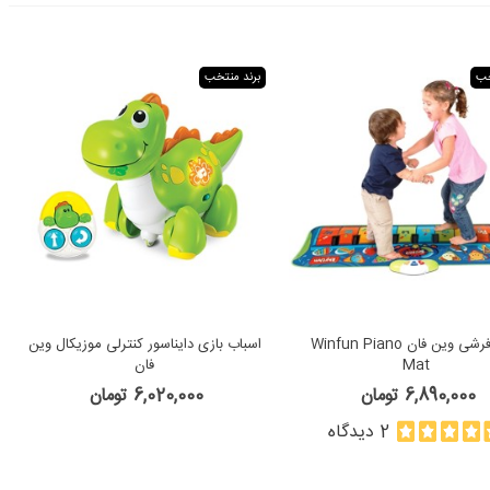
خب
برند منتخب
پیانو فرشی وین فان Winfun Piano
اسباب بازی دایناسور کنترلی موزیکال وین
Mat
فان
6,890,000 تومان
6,020,000 تومان
2 دیدگاه