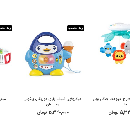
برند منتخب
برند منت
طرح حیوانات جنگل وین
میکروفون اسباب بازی موزیکال پنگوئن
اسباب
فان
وین فان
5 تومان
5,320,000 تومان