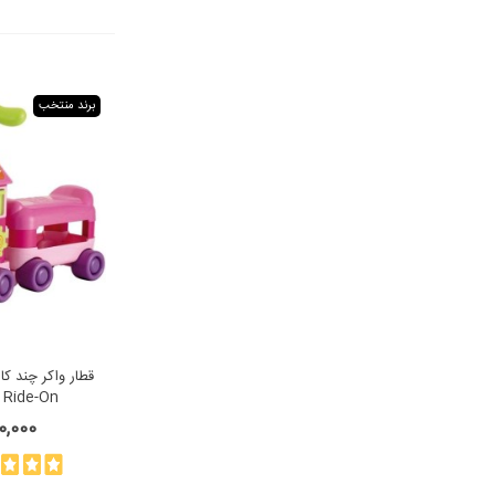
برند منتخب
قطار واکر چند ک
 Ride-On
,120,000