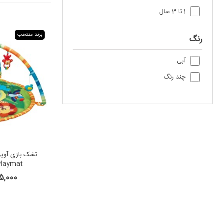
1 تا 3 سال
برند منتخب
رنگ
آبی
چند رنگ
Playmat
,095,000