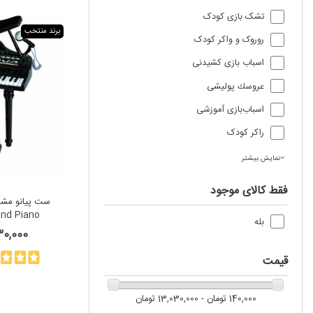
تشک بازی کودک
برند منتخب
روروک و واکر کودک
اسباب‌ بازی کشیدنی
عروسك پوليشی
اسباب‌بازی آموزشی
راکر کودک
نمایش بیشتر
فقط کالای موجود
nd Piano
بله
3,030,000
قیمت
140,000 تومان - 13,030,000 تومان