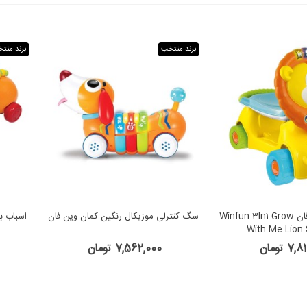
برند منتخب
برند منت
3 کاره شیر وین فان Winfun 3In1 Grow
سگ کنترلی موزیکال رنگین کمان وین فان
اسباب ب
With Me Lion
7 تومان
7,562,000 تومان