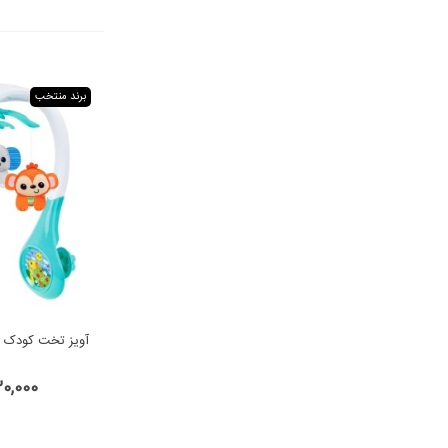
برند منتخب
آویز تخت کودک 
,330,000