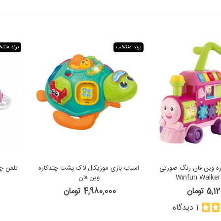
برند منتخب
برند منت
اره وین فان رنگ صورتی
اسباب بازی موزیکال لاک پشت چندکاره
Winfun Walker
وین فان
5 تومان
4,980,000 تومان
1 دیدگاه