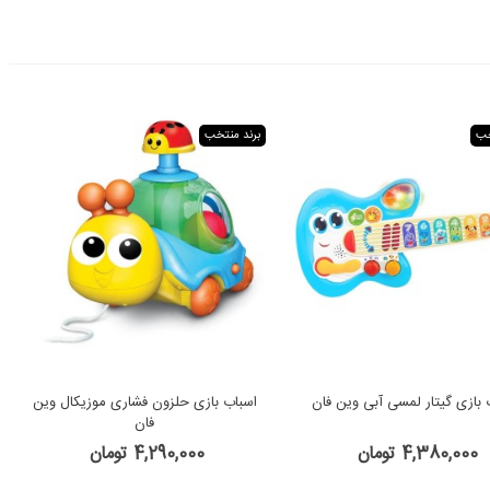
خب
برند منتخب
 بازی گیتار لمسی آبی وین فان
اسباب‌ بازی حلزون فشاری موزیکال وین
فان
4,380,000 تومان
4,290,000 تومان