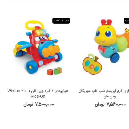
خب
برند منتخب
ازی کرم ابریشم شب تاب موزیکال
هواپیمای 2 کاره وین فان Winfun 2-in-1
وین فان
Ride-On
7,560,000 تومان
7,500,000 تومان