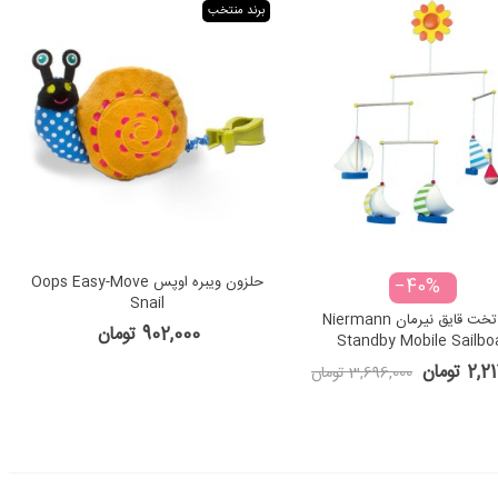
برند منتخب
حلزون ویبره اوپس Oops Easy-Move
‎−40%
Snail
آویز تخت قایق نیرمان Niermann
902,000 تومان
Standby Mobile Sailbo
 تومان
3,696,000 تومان