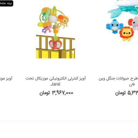
برند منت
طرح حیوانات جنگل وین
آویز کنترلی الکترونیکی موزیکال تخت
آویز مو
فان
Jané
5 تومان
3,967,000 تومان