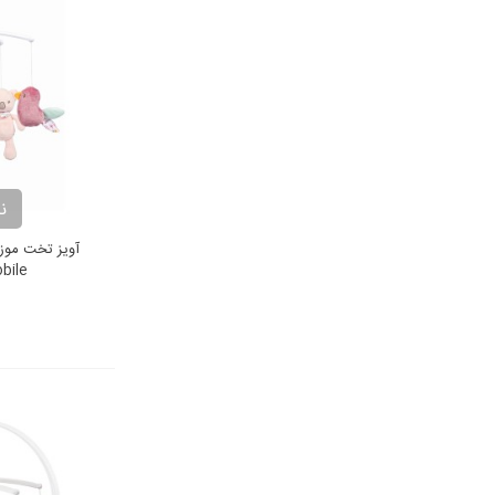
ن
آویز تخت موزی
bile