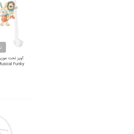
ن
آويز تخت موزي
usical Funky
s