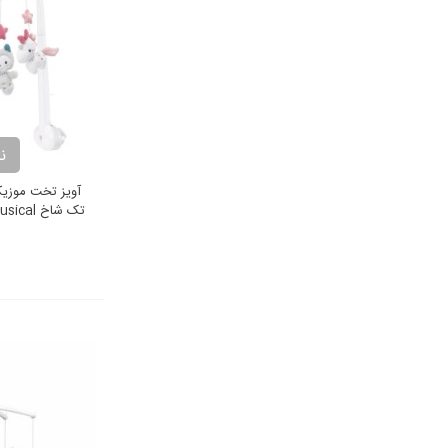
ن
آويز تخت موزي
تک شاخ 
uki