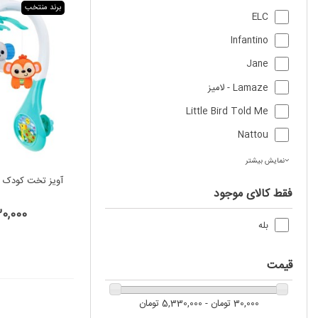
برند منتخب
ELC
Infantino
Jane
Lamaze - لامیز
Little Bird Told Me
Nattou
نمایش بیشتر
آویز تخت کودک 
فقط کالای موجود
,330,000
بله
قیمت
30,000 تومان - 5,330,000 تومان