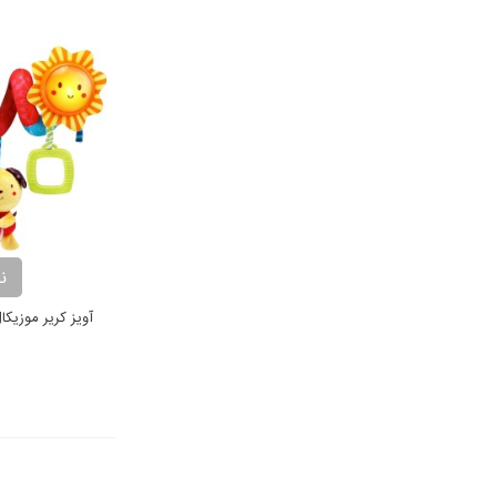
ن
آویز کریر موزی