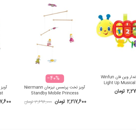
کرم ابریشم چراغدار وین فان Winfun
‎−40%
Light Up Musical 
آویز تخت پرنسس نیزمان Niermann
2 تومان
at
Standby Mobile Princess
2,217,600 تومان
2,217,600
3,696,000 تومان