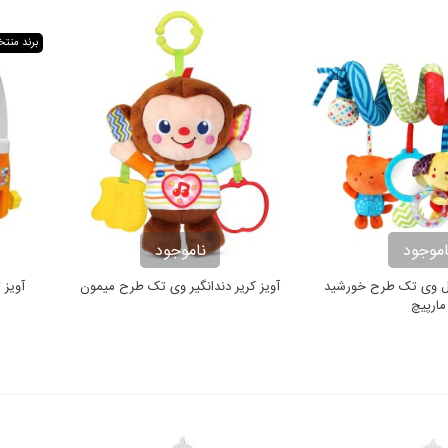
برند منت
اموجود
ناموجود
کال وی تک طرح خورشید
آویز کریر دندانگیر وی تک طرح میمون
آویز 
مارپیچ