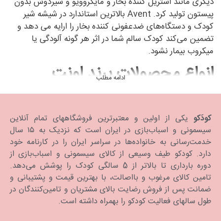
دیگری مانند استریل کننده بخار و مایکروویو و شیردوش بدون
پیستون تولید کرد. Avent بالاترین استاندارد در شیشه شیر
کودک و دستگاه‌های ضدعفونی کننده بخار را ارایه می دهد و
تضمین می‌کند کودک سالم شما در اثر هر گونه آلودگی یا
میکروب بیمار نشود.
انواع محصولات برند اونت
ادامه مطلب
تولیدات اونت طيف وسيعي از محصولات از جمله شیر دوش،
شیشه شیر، پستانک، استریل کننده شیشه شیر و ست هدیه
کودک را شامل مي شود.
کودَکو
یکی از اولین و معتبرترین فروشگاههای تمام آنلاین
سیسمونی و اسباب‌بازی در ایران است که نزدیک به ۱۵ سال
قیمت محصولات برند اونت در
خدمت‌رسانی به خانواده‌ها در سراسر ایران را در کارنامه خود
بازار
دارد. كودكو طیف وسیعی از کالای سیسمونی و اسباب‌بازی از
دوره بارداری تا بالاتر از 5 سالگی کودک را پوشش می‌دهد.
شما می‌توانید محصولات برند Avent را با بهترین قیمت در
تامین کالای مرغوب و بااصالت، با بهترین قیمت و پشتیبانی و
فروشگاه اینترنتی کودکو بیابید. ما همواره تلاش می‌کنیم تا
ضمانت پس از فروش رضایت بالای مشتریان و تامین‌کنندگان در
بهترین قیمت موجود در بازار را برای پدر و مادران ایرانی فراهم
طول سالهای فعالیت کودکو را بهمراه داشته است.
کنیم.