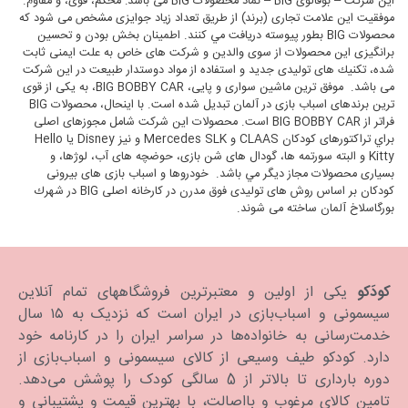
اين شركت – بوفالوی BIG – نماد محصولات BIG می باشد: محكم، قوی، و مقاوم.
موفقيت اين علامت تجاری (برند) از طريق تعداد زياد جوايزی مشخص می شود كه
محصولات BIG بطور پيوسته دريافت مي كنند. اطمينان بخش بودن و تحسين
برانگيزی اين محصولات از سوی والدين و شركت های خاص به علت ايمنی ثابت
شده، تكنيك های توليدی جديد و استفاده از مواد دوستدار طبيعت در اين شركت
می باشد. موفق ترين ماشين سواری و پايی، BIG BOBBY CAR، به يكی از قوی
ترين برندهای اسباب بازی در آلمان تبديل شده است. با اينحال، محصولات BIG
فراتر از BIG BOBBY CAR است. محصولات اين شركت شامل مجوزهای اصلی
براي تراكتورهای كودكان CLAAS و Mercedes SLK و نيز Disney يا Hello
Kitty و البته سورتمه ها، گودال های شن بازی، حوضچه های آب، لوژها، و
بسياری محصولات مجاز ديگر مي باشد. خودروها و اسباب بازی های بيرونی
كودكان بر اساس روش های توليدی فوق مدرن در كارخانه اصلی BIG در شهرك
بورگاسلاخ آلمان ساخته می شوند.
ادامه مطلب
کودَکو
یکی از اولین و معتبرترین فروشگاههای تمام آنلاین
سیسمونی و اسباب‌بازی در ایران است که نزدیک به ۱۵ سال
خدمت‌رسانی به خانواده‌ها در سراسر ایران را در کارنامه خود
دارد. كودكو طیف وسیعی از کالای سیسمونی و اسباب‌بازی از
دوره بارداری تا بالاتر از 5 سالگی کودک را پوشش می‌دهد.
تامین کالای مرغوب و بااصالت، با بهترین قیمت و پشتیبانی و