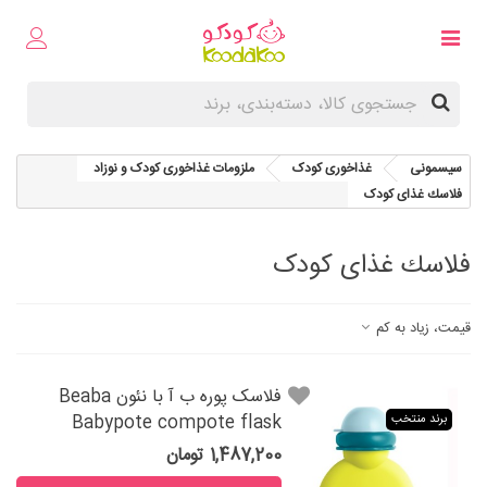
سیسمونی
غذاخوری کودک
ملزومات غذاخوری کودک و نوزاد
فلاسك غذای کودک
فلاسك غذای کودک
قیمت، زیاد به کم
فلاسک پوره ب آ با نئون Beaba
Babypote compote flask
برند منتخب
1,487,200 تومان