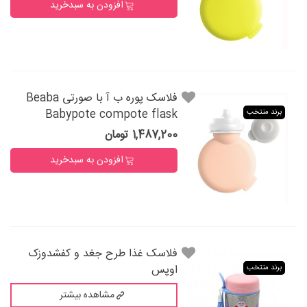
افزودن به سبدخرید
فلاسک پوره ب آ با صورتی Beaba
Babypote compote flask
برند منتخب
1,487,200 تومان
افزودن به سبدخرید
فلاسک غذا طرح جغد و کفشدوزک
اوپس
برند منتخب
مشاهده بیشتر