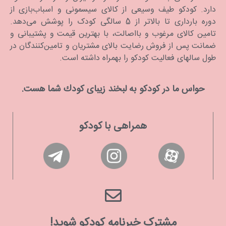
نظر قرار دهید.
دارد. كودكو طیف وسیعی از کالای سیسمونی و اسباب‌بازی از
دوره بارداری تا بالاتر از 5 سالگی کودک را پوشش می‌دهد.
هنگام خرید پارچه خشک‌کن نوزاد موارد زیر را در نظر
تامین کالای مرغوب و بااصالت، با بهترین قیمت و پشتیبانی و
ضمانت پس از فروش رضایت بالای مشتریان و تامین‌کنندگان در
بگیرید:
طول سالهای فعالیت کودکو را بهمراه داشته است.
•
جذب بالا: پارچه خشک‌کن نوزاد باید از جنسی باشد که رطوبت را به
راحتی جذب کند و خشک کردن بدن نوزاد را تا حد ممکن انجام دهد.
حواس ما در كودكو به لبخند زیبای كودك شما هست.
•
قابل تنفس بودن: پارچه خشک ‌کن‌ کودک باید به گونه‌ای طراحی شود
که لطیف و قابل تنفس باشد و با گردش هوای مناسب دمای بدن نوزاد
را تعدیل کند.
همراهی با کودکو
•
سایز: این محصول در اندازه های مختلف مانند سایزهای کوچک،
متوسط، بزرگ و حتی به صورت پارچه خشک‌کن نوزاد متری در بازار
موجود است.
•
مواد ارگانیک: پارچه خشک‌کن نوزاد بهتر است از مواد ارگانیک مانند
پنبه ارگانیک برای راحتی بیشتر و سازگاری با محیط زیست تولید شود و
ضد حساسیت هم هستند.
مشترک خبرنامه کودکو شوید!