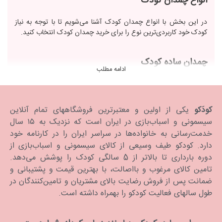
انواع چمدان کودک
در این بخش با انواع چمدان کودک آشنا می‌شویم تا با توجه به نیاز
کودک خود کاربردی‌ترین نوع را برای خرید چمدان کودک انتخاب کنید.
چمدان ساده کودک
ادامه مطلب
تفاوت اصلی چمدان ساده کودک با چمدان بزرگسال در سایز و طرح روی
آن است. طرح‌های کارتونی و فانتزی اشتیاق کودک به سفر را دو چندان
می‌کنند. پسربچه‌ها معمولا علاقه زیادی به قهرمان انیمیشن‌ها دارند. یک
کودَکو
یکی از اولین و معتبرترین فروشگاههای تمام آنلاین
چمدان کودک با طرح قهرمان می‌تواند کودک را برای جمع‌آوری و نظم
سیسمونی و اسباب‌بازی در ایران است که نزدیک به ۱۵ سال
دادن لوازم شخصی در چمدانش مشتاق کند.
خدمت‌رسانی به خانواده‌ها در سراسر ایران را در کارنامه خود
چمدان ساده کودک دسته بلند یا کوتاه دارد. این محصول معمولا
دارد. كودكو طیف وسیعی از کالای سیسمونی و اسباب‌بازی از
چرخ‌دار است. این نوع چمدان در سایزهای مختلفی طراحی می‌شود که
با توجه به نیاز کودک باید انتخاب کنید. یکی از مدل‌های چمدان که سایز
دوره بارداری تا بالاتر از 5 سالگی کودک را پوشش می‌دهد.
کوچک‌تری نسبت به چمدان رایج دارد و دسته بلندی برای حمل دارد در
تامین کالای مرغوب و بااصالت، با بهترین قیمت و پشتیبانی و
بازار با عنوان ترولی کودک معروف است. مزیت این محصول این است
ضمانت پس از فروش رضایت بالای مشتریان و تامین‌کنندگان در
که کودکان معمولا خودشان تمایل دارند ترولی را جابه‌جا کنند. این
طول سالهای فعالیت کودکو را بهمراه داشته است.
محصول نه تنها در سفر بلکه برای رفتن به مدرسه نیز استفاده می‌شود.