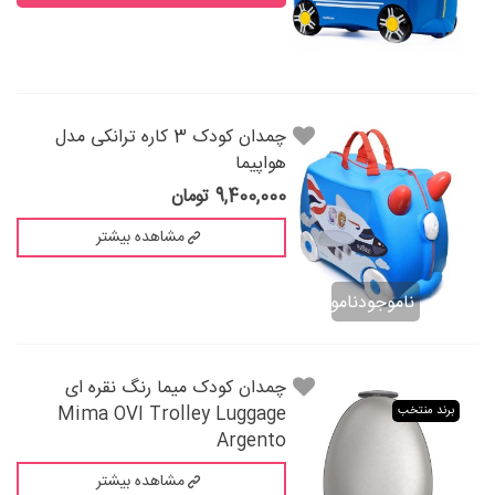
چمدان کودک 3 کاره ترانکی مدل
هواپیما
9,400,000 تومان
مشاهده بیشتر
ناموجودناموجود
چمدان کودک میما رنگ نقره ای
Mima OVI Trolley Luggage
برند منتخب
Argento
مشاهده بیشتر