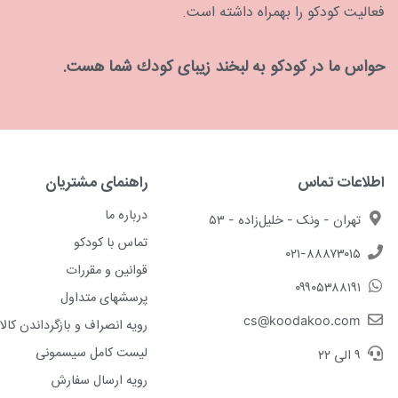
که این محصول
فعالیت کودکو را بهمراه داشته است.
کیسه پوشک
حواس ما در كودكو به لبخند زیبای كودك شما هست.
کیسه مخصوص 
در انواع مع
دادن پوشک ج
بدون هیچ‌گون
اطلاعات تماس
راهنمای مشتریان
قیمت س
درباره ما
تهران - ونک - خلیل‌زاده - ۵۳
تماس با کودکو
۰۲۱-۸۸۸۷۳۰۱۵
قوانین و مقررات
آنتی‌باکتری
۰۹۹۰۵۳۸۸۱۹۱
پلاستیکی در
پرسشهای متداول
آن بسیار مه
cs@koodakoo.com
رویه انصراف و بازگرداندن کالا
لیست کامل سیسمونی
۹ الی ۲۲
خرید سطل
رویه ارسال سفارش