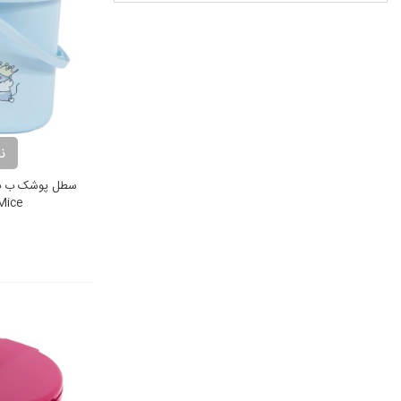
ن
 Mice