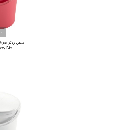
ن
ppy Bin