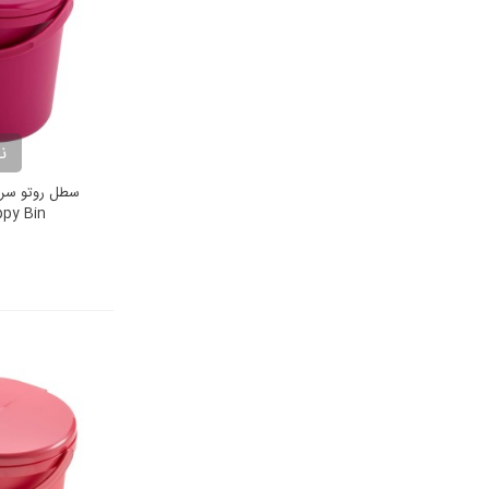
ن
ppy Bin