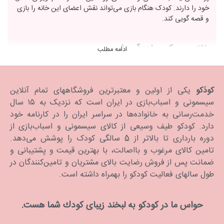
خود را دارند. کودک هنگام بازی می‌تواند نقش اعضای این خانه را بازی
و قصه گویی کند.
خانه عروسکی ساده آموزشی
ادامه مطلب
این مدل خانه عروسک اسباب‌بازی برای آموزش نقش‌های خانوادگی و
کارهای روزمره به کودکان طراحی شده‌ است و معمولا با فیگورها و لوازم
کودَکو
یکی از اولین و معتبرترین فروشگاههای تمام آنلاین
جانبی همراه است. این محصول نیز به رشد مهارت‌های اجتماعی و
سیسمونی و اسباب‌بازی در ایران است که نزدیک به ۱۵ سال
هوش هیجانی کمک می‌کند.
خدمت‌رسانی به خانواده‌ها در سراسر ایران را در کارنامه خود
دارد. كودكو طیف وسیعی از کالای سیسمونی و اسباب‌بازی از
فواید خرید خانه عروسک اسباب بازی
دوره بارداری تا بالاتر از 5 سالگی کودک را پوشش می‌دهد.
تامین کالای مرغوب و بااصالت، با بهترین قیمت و پشتیبانی و
خانه عروسک اسباب‌بازی مزایای بی شماری را برای رشد کودکان و
ضمانت پس از فروش رضایت بالای مشتریان و تامین‌کنندگان در
تجربه های بازی دارد. در اینجا به چند مزیت کلیدی اشاره می‌کنیم:
طول سالهای فعالیت کودکو را بهمراه داشته است.
تقویت قوه تخیل
: این محصول به کودکان این امکان را می دهد که
داستان ها و سناریوهای خود را بسازند و بازی های تخیلی را تجربه کنند
وتفکر خلاق و مهارت های داستان گویی را تمرین می‌کنند.
حواس ما در كودكو به لبخند زیبای كودك شما هست.
فرصت‌های ایفای نقش
: کودکان می‌توانند نقش‌ها و روایت‌های
مختلفی را ایفا کنند، که به آنها کمک می‌کند دیدگاه‌ها و سناریوهای