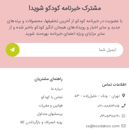
مشترک خبرنامه کودکو شوید!
قیمت و خرید شیشه شور نوزاد از کودکو
با عضویت در خبرنامه کودکو از آخرین تخفیفها، محصولات و برندهای
برای خرید شیشه شور نوزاد می‌توانید به بخش ملزومات تغذیه با شیر
جدید و سایر اخبار و رویدادهای هیجان انگیز کودکو باخبر شده و از
خشک فروشگاه اینترنتی کودکو سر بزنید و مناسب‌ترین مدل را با توجه
سایر مزایای ویژه اعضای خبرنامه بهره‌مند شوید.
به نیاز خود انتخاب کنید. قیمت شیشه شور نوزاد و ویژگی‌های انواع این
محصول برای مقایسه در اختیار شماست تا یک خرید اینترنتی راحت و
مطمئن را تجربه کنید. همچنین مشاوران فروش کودکو از طریق
وب‌سایت، واتسپ و تماس تلفنی در دسترس هستند. اگر سوالی برای
تجربه یک خرید کاربردی دارید با کارشناسان ما مطرح کنید.
راهنمای مشتریان
اطلاعات تماس
درباره ما
تهران - ونک - خلیل‌زاده - ۵۳
تماس با کودکو
قوانین و مقررات
۰۲۱-۸۸۸۷۳۰۱۵
پرسشهای متداول
۰۹۹۰۵۳۸۸۱۹۱
رویه انصراف و بازگرداندن کالا
cs@koodakoo.com