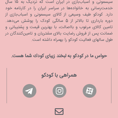
سیسمونی و اسباب‌بازی در ایران است که نزدیک به ۱۵ سال
بهترین برندهای شیشه شور نوزاد
خدمت‌رسانی به خانواده‌ها در سراسر ایران را در کارنامه خود
دارد. كودكو طیف وسیعی از کالای سیسمونی و اسباب‌بازی از
ب آ با
دوره بارداری تا بالاتر از 5 سالگی کودک را پوشش می‌دهد.
نوبی
تامین کالای مرغوب و بااصالت، با بهترین قیمت و پشتیبانی و
دکتر براون
ضمانت پس از فروش رضایت بالای مشتریان و تامین‌کنندگان در
نوویتا
طول سالهای فعالیت کودکو را بهمراه داشته است.
هنگام خرید شیشه شور نوزاد به نکات زیر دقت کنید:
حواس ما در كودكو به لبخند زیبای كودك شما هست.
به جنس سری فرچه شیشه شور نوزاد دقت کنید تا از مواد ملایم تولید
شده باشد و از جنسی که شیشه کودک را خش بندازد نباشد.
اطمینان پیدا کنید که سایز برس شیشه شور نوزاد مناسب است و کاملا
همراهی با کودکو
می‌‌تواند شیشه شیر نوزاد را تمیز کند.
اگر شیشه‌شور را در پک دوتایی همراه سر شیشه شور بخرید به‌صرفه و
از نظر بهداشتی مناسب‌تر است.
شیشه شور نوزاد با دسته ارگونومیک و غیرلغزنده را برای استفاده انتخاب
کنید.
این محصول مستقیم با لوازم تغذیه فرزند شما در ارتباط است پس
محصولی فاقد مواد اولیه شیمیایی و BPA را تهیه کنید.