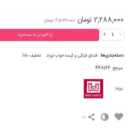
2,288,000 تومان
4,576,000 تومان
+
-
افزودن به سبدخرید
دسته‌بندی‌ها:
قنداق فرنگی و کیسه خواب نوزاد
تخفیف ۵۰٪
مرجع:
448166
برند: