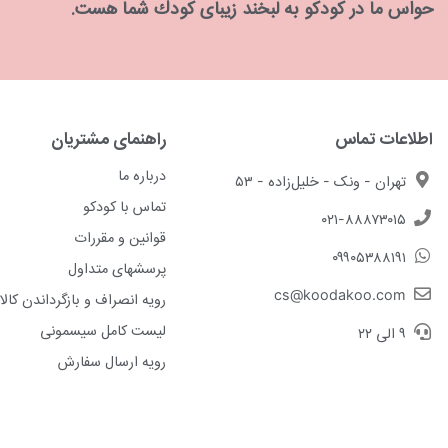
حواس ما در كودكو به لبخند زیبای كودك شما هست.
اطلاعات تماس
راهنمای مشتریان
درباره ما
تهران - ونک - خلیل‌زاده - ۵۳
تماس با کودکو
۰۲۱-۸۸۸۷۳۰۱۵
قوانین و مقررات
۰۹۹۰۵۳۸۸۱۹۱
پرسشهای متداول
cs@koodakoo.com
رویه انصراف و بازگرداندن کالا
لیست کامل سیسمونی
۹ الی ۲۲
رویه ارسال سفارش