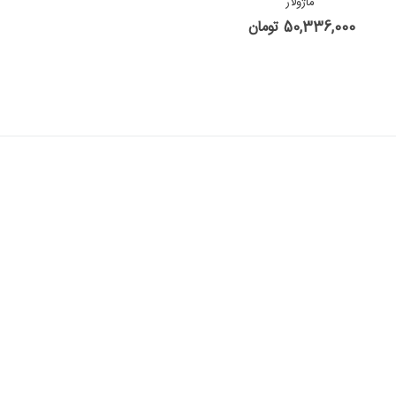
ماژولار
50,336,000 تومان