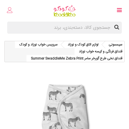
سیسمونی
لوازم اتاق کودک و نوزاد
سرویس خواب نوزاد و کودک
قنداق فرنگی و کیسه خواب نوزاد
قنداق نخی طرح گورخر سامر Summer SwaddleMe Zebra Print