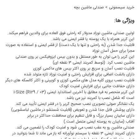
خرید سیسمونی
>
صندلی ماشین بچه
ویژگی ها:
اولین صندلی ماشین نوزاد مدولار که راحتی فوق العاده برای والدین فراهم میکند.
این کریر همراه با یک پوسته یا قشر ایمنی می باشد.
قابلیت جدا شدن (به راحتی و تنها با یک دست) از قشر ایمنی و استفاده به صورت
مجزا برای حمل آسان نوزاد
این کریر را می توان به طور مستقل و بدون بیس ایزوفیکس بر روی صندلی
ماشین نصب کرد. (توسط کمربند ایمنی 3 نقطه ای)
قابلیت نصب آسان و سریع بر روی اکثر بیس های ماکسی کوزی
دارای بالشت اضافی برای افزایش راحتی و امنیت نوزاد تازه متولد شده
قابلیت نصب بروی کلیه مدل های مکسی کوزی و کویینی و اکثر کالسکه های دیگر
دارای حفاظت جانبی برای افزایش امنیت کودک
این کریر منحصر به فرد مطابق با آخرین استاندارد ایمنی (i-Size (R129 / 03
است که شامل نصب با کمربند نیز می باشد.
یک نشانگر صوتی تصویری نصب صحیح کریر را در قشر ایمنی تأیید می کند.
دارای پوشش قابل جدا شدن و تعویض (قابلیت شستشو در ماشین لباسشویی)
دارای سایبان بسیار بزرگ و قابل تنظیم برای محافظت حداکثر در برابر
آفتاب (سایبان به پوسته ایمنی متصل است.)
صندلی ماشین رو به عقب نصب می شود و امنیت کودک را تضمین می کند.
دارای کمربند ایمنی 3 نقطه با سیستم نوآورانه که باز می ماند تا شما بتوانید در