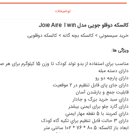
توضیحات
کالسکه دوقلو جویی مدل Joie Aire Twin
خرید سیسمونی
>
کالسکه بچه گانه
>
کالسکه دوقلویی
ویژگی ها:
مناسب برای استفاده از بدو تولد کودک تا وزن 15 کیلوگرم برای هر صندلی
دارای دسته مبله
دارای پارچه دو رو
دارای جای پای قابل تنظیم در 2 موقعیت
قابلیت جمع و بازشدن آسان
داراي سبد خريد بزرگ و جادار
دارای گارد جلو برای ایمنی بیشتر
داراي كمربند با 5 نقطه مهار ايمني
دارای 3 حالت قابل تنظيم براي تكيه گاه كودک
ابعاد باز کالسکه: 80.5 * 76 * 102 سانتی متر