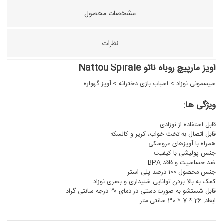
مشخصات محصول
نظرات
آویز مارپیچ روباه ناتو Nattou Spirale
سیسمونی نوزاد
>
اسباب بازی دخترانه
>
آویز گهواره
ویژگی ها:
قابل استفاده از نوزادی
قابل اتصال به تخت خواب، کریر و کالسکه
همراه با آویزهای عروسکی
جنس پولیشی با کیفیت
ضد حساسیت و فاقد BPA
جنس محصول 100 درصد پلی استر
کمک به بالا بردن توانایی شنیداری و بصری نوزاد
قابل شستشو به صورت دستی در دمای ۳۰ درجه سانتی گراد
ابعاد: 26 * 7 * 30 سانتی متر