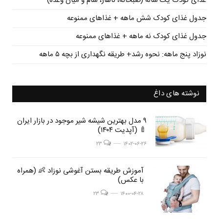
غذای کودک یک ساله (صبحانه، ناهار، شام و میان وعده)
جدول غذای کودک شش ماهه + غذاهای ممنوعه
جدول غذای کودک نه ماهه + غذاهای ممنوعه
نوزاد پنج ماهه: نحوه رشد+ طریقه نگهداری از بچه ۵ ماهه
نوشته های داغ
post
۹ مدل بهترین شیشه شیر موجود در بازار ایران
post
🍼 (آپدیت ۱۴۰۴)
image
image
post image
۲۳
۱۴۰۲-۰۶-۲۶
post
آموزش طریقه بستن آغوشی نوزاد 👶 (همراه
post
با عکس)
image
image
post image
۲۳
۱۴۰۰-۰۴-۲۸