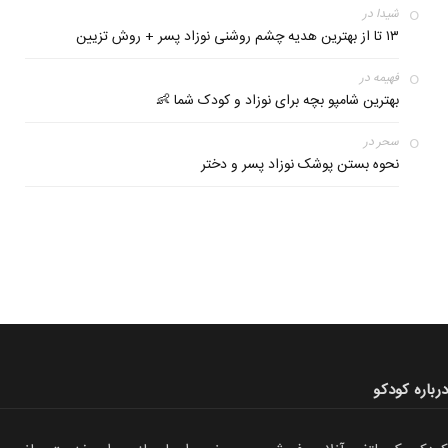
شیدا
در
۱۳ ﺗﺎ از ﺑﻬﺘﺮﯾﻦ ﻫﺪﯾﻪ چشم روشنی نوزاد پسر + روش تزیین
فهیمه
در
بهترین شامپو بچه برای نوزاد و کودک شما 👶
سحر
در
نحوه بستن پوشک نوزاد پسر و دختر
درباره کودکو