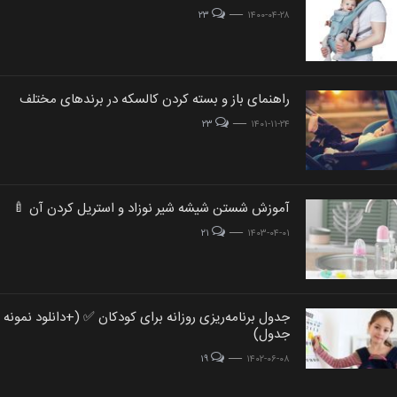
ge
post image
image
۲۳
۱۴۰۰-۰۴-۲۸
ost
راهنمای باز و بسته کردن کالسکه در برندهای مختلف
post
age
post image
image
۲۳
۱۴۰۱-۱۱-۲۴
st
آموزش شستن شیشه شیر نوزاد و استریل کردن آن 🍼
post
ge
post image
image
۲۱
۱۴۰۳-۰۴-۰۱
جدول برنامه‌ریزی روزانه برای کودکان ✅ (+دانلود نمونه
post
post
جدول)
image
image
post image
۱۹
۱۴۰۲-۰۶-۰۸