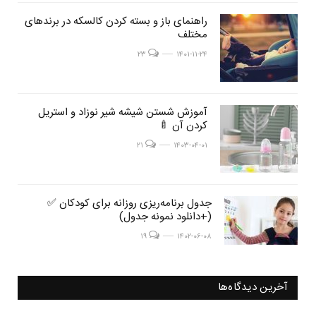
post
راهنمای باز و بسته کردن کالسکه در برندهای
post
مختلف
image
image
post image
۲۳
۱۴۰۱-۱۱-۲۴
post
آموزش شستن شیشه شیر نوزاد و استریل
post
کردن آن 🍼
image
image
post image
۲۱
۱۴۰۳-۰۴-۰۱
post
جدول برنامه‌ریزی روزانه برای کودکان ✅
post
(+دانلود نمونه جدول)
image
image
post image
۱۹
۱۴۰۲-۰۶-۰۸
آخرین دیدگاه‌ها