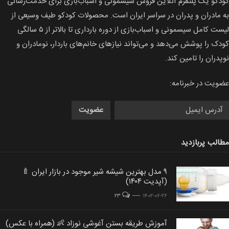
کودکو یک پلتفرم آنلاین فروش سیسمونی و اسباب‌بازی برای خدمت‌رسانی
به مادران و پدران در سراسر ایران است. محصولات كودكو طیف وسیعی از
لیست كامل سیسمونی و اسباب‌بازی از دوره بارداری تا بالاتر از ۵ سالگی
کودک را پوشش می‌دهد و می‌تواند نیازهای خانم‌های باردار، نومادران و
نوپدران را تامین کند.
عضویت در خبرنامه:
مطالب پربازدید
۹ مدل بهترین شیشه شیر موجود در بازار ایران 🍼
post
post
(آپدیت ۱۴۰۴)
image
image
post image
۲۳
۱۴۰۲-۰۶-۲۶
st
آموزش طریقه بستن آغوشی نوزاد 👶 (همراه با عکس)
post