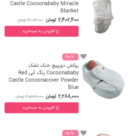
Castle Cocoonababy Miracle
Blanket
2,402,400 تومان
4,004,000 تومان
افزودن به سبدخرید
‎−50%
روکش دورپیچ خنک تشک
Cocoonababy رنگ آبی Red
Castle Cocoonacover Powder
Blue
2,288,000 تومان
4,576,000 تومان
افزودن به سبدخرید
‎−50%