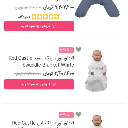
7,207,200 تومان
10,296,000 تومان
1 دیدگاه
افزودن به سبدخرید
‎−30%
قنداق نوزاد رنگ سفید Red Castle
Swaddle Blanket White
2,402,400 تومان
3,432,000 تومان
افزودن به سبدخرید
‎−30%
قنداق نوزاد رنگ آبی Red Castle