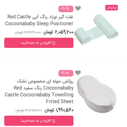
پرفروش
‎−40%
غلت گیر نوزاد رنگ آبی Red Castle
Cocoonababy Sleep Positioner
2,059,200 تومان
3,432,000 تومان
افزودن به سبدخرید
‎−40%
روکش حوله ای مخصوص تشک
Cocoonababy رنگ سفید Red
Castle Cocoonababy Towelling
Fitted Sheet
1,990,560 تومان
3,317,600 تومان
افزودن به سبدخرید