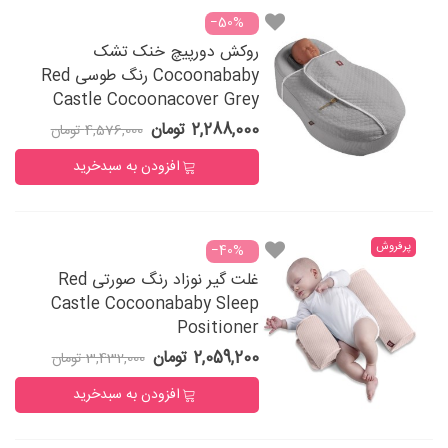
‎−50%
روکش دورپیچ خنک تشک
Cocoonababy رنگ طوسی Red
Castle Cocoonacover Grey
2,288,000 تومان
4,576,000 تومان
افزودن به سبدخرید
پرفروش
‎−40%
غلت گیر نوزاد رنگ صورتی Red
Castle Cocoonababy Sleep
Positioner
2,059,200 تومان
3,432,000 تومان
افزودن به سبدخرید