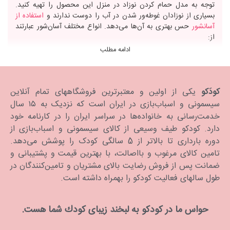
توجه به مدل حمام کردن نوزاد در منزل این محصول را تهیه کنید.
بسیاری از نوزادان غوطه‌ور شدن در آب را دوست ندارند و
استفاده از
آسانشور
حس بهتری به آن‌ها می‌دهد. انواع مختلف آسان‌شور عبارتند
از:
ادامه مطلب
آسان‌شور پارچه‌ای
آسان‌شور پارچه‌ای از جنس توری است. این مدل آسان‌شور توری نوزاد
کودَکو
یکی از اولین و معتبرترین فروشگاههای تمام آنلاین
فضای نرم و ایمنی را برای والد کودک فراهم می‌کند تا بدون نگرانی از
سیسمونی و اسباب‌بازی در ایران است که نزدیک به ۱۵ سال
لغزندگی نوزاد را حمام کند.
خدمت‌رسانی به خانواده‌ها در سراسر ایران را در کارنامه خود
دارد. كودكو طیف وسیعی از کالای سیسمونی و اسباب‌بازی از
دوره بارداری تا بالاتر از 5 سالگی کودک را پوشش می‌دهد.
آسان‌شور تاشو
تامین کالای مرغوب و بااصالت، با بهترین قیمت و پشتیبانی و
ضمانت پس از فروش رضایت بالای مشتریان و تامین‌کنندگان در
آسان‌شور تاشو سبک وزن است و برای والدینی که به یک راه حل ایمن
ولی صرفه‌جویی در فضا برای زمان حمام نوزاد نیاز دارند ایده‌آل هستند.
طول سالهای فعالیت کودکو را بهمراه داشته است.
آسان‌شور پلاستیکی
حواس ما در كودكو به لبخند زیبای كودك شما هست.
یکی از محبوب‌ترین انواع آسان‌شور نوزاد مدل پلاستیکی است. این