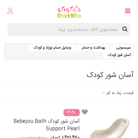
سیسمونی
بهداشت و حمام
وسایل حمام نوزاد و کودک
آسان شور کودک
آسان شور کودک
قیمت، زیاد به کم
‎−40%
آسان شور کودک Bebejou Bath
Support Pearl