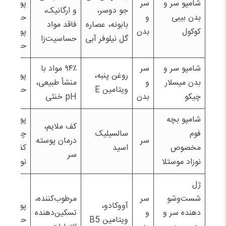
شامپو سر و
سر
پوست،
جو دوسر،
و ارگانیک،
بدن بیبی
و
حتی
بابونه، عصاره
فاقد مواد
کوکول
بدن
پوست
گل نیلوفر آبی
حساسیت‌زا
حساس
شامپو سر و
سر
۹۴٪ مواد با
روغن پنبه،
پوست
بدن میسلار
و
منشأ طبیعی،
ویتامین E
حساس
چیکو
بدن
pH خنثی
شامپو بچه
پوست
کف ملایم،
فوم
سالسیلیک
چرب
سر
درمان پوسته
مخصوص
اسید
کف سر
سر
نوزاد موستلا
نوزادان
ژل
شست‌وشو
سر
مرطوب‌کننده،
آووکادو،
پوست
دهنده سر و
و
تسکین‌دهنده
ویتامین B5
حساس