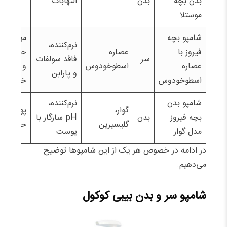
بدن بچه
بدن
التهابات
موستلا
شامپو بچه
موهای
نرم‌کننده،
فیروز با
عصاره
حساس
سر
فاقد سولفات
عصاره
اسطوخودوس
و
و پارابن
اسطوخودوس
خشک
شامپو بدن
نرم‌کننده،
گوار،
پوست
بچه فیروز
بدن
pH سازگار با
گلیسیرین
حساس
مدل گوار
پوست
در ادامه در خصوص هر یک از این شامپوها توضیح
می‌دهیم.
شامپو سر و بدن بیبی کوکول