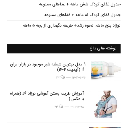
جدول غذای کودک شش ماهه + غذاهای ممنوعه
جدول غذای کودک نه ماهه + غذاهای ممنوعه
نوزاد پنج ماهه: نحوه رشد+ طریقه نگهداری از بچه ۵ ماهه
نوشته های داغ
post
۹ مدل بهترین شیشه شیر موجود در بازار ایران
post
🍼 (آپدیت ۱۴۰۴)
image
image
post image
۲۳
۱۴۰۲-۰۶-۲۶
post
آموزش طریقه بستن آغوشی نوزاد 👶 (همراه
post
با عکس)
image
image
post image
۲۳
۱۴۰۰-۰۴-۲۸