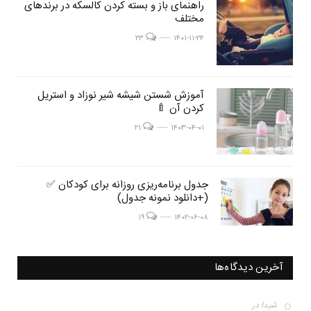
post
راهنمای باز و بسته کردن کالسکه در برندهای
post
مختلف
image
image
post image
۲۳
۱۴۰۱-۱۱-۲۴
post
آموزش شستن شیشه شیر نوزاد و استریل
post
کردن آن 🍼
image
image
post image
۲۱
۱۴۰۳-۰۴-۰۱
post
جدول برنامه‌ریزی روزانه برای کودکان ✅
post
(+دانلود نمونه جدول)
image
image
post image
۱۹
۱۴۰۲-۰۶-۰۸
آخرین دیدگاه‌ها
شیدا
در