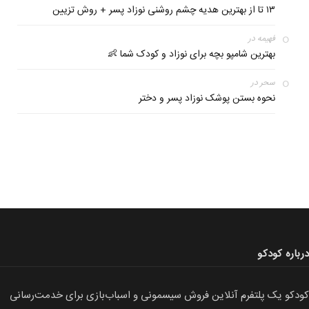
۱۳ ﺗﺎ از ﺑﻬﺘﺮﯾﻦ ﻫﺪﯾﻪ چشم روشنی نوزاد پسر + روش تزیین
فهیمه
در
بهترین شامپو بچه برای نوزاد و کودک شما 👶
سحر
در
نحوه بستن پوشک نوزاد پسر و دختر
درباره کودکو
کودکو یک پلتفرم آنلاین فروش سیسمونی و اسباب‌بازی برای خدمت‌رسانی