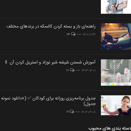
ost
راهنمای باز و بسته کردن کالسکه در برندهای مختلف
post
age
post image
image
۲۳
۱۴۰۱-۱۱-۲۴
st
آموزش شستن شیشه شیر نوزاد و استریل کردن آن 🍼
post
ge
post image
image
۲۱
۱۴۰۳-۰۴-۰۱
جدول برنامه‌ریزی روزانه برای کودکان ✅ (+دانلود نمونه
post
post
جدول)
image
image
post image
۱۹
۱۴۰۲-۰۶-۰۸
دسته بندی های محبوب