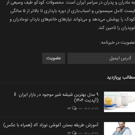
به مادران و پدران در سراسر ایران است. محصولات كودكو طیف وسیعی از
لیست كامل سیسمونی و اسباب‌بازی از دوره بارداری تا بالاتر از ۵ سالگی
کودک را پوشش می‌دهد و می‌تواند نیازهای خانم‌های باردار، نومادران و
نوپدران را تامین کند.
عضویت در خبرنامه:
مطالب پربازدید
۹ مدل بهترین شیشه شیر موجود در بازار ایران 🍼
post
post
(آپدیت ۱۴۰۴)
image
image
post image
۲۳
۱۴۰۲-۰۶-۲۶
st
آموزش طریقه بستن آغوشی نوزاد 👶 (همراه با عکس)
post
ge
post image
image
۲۳
۱۴۰۰-۰۴-۲۸