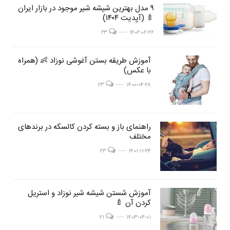
post
۹ مدل بهترین شیشه شیر موجود در بازار ایران
post
🍼 (آپدیت ۱۴۰۴)
image
image
post image
۲۳
۱۴۰۲-۰۶-۲۶
post
آموزش طریقه بستن آغوشی نوزاد 👶 (همراه
post
با عکس)
image
image
post image
۲۳
۱۴۰۰-۰۴-۲۸
post
راهنمای باز و بسته کردن کالسکه در برندهای
post
مختلف
image
image
post image
۲۳
۱۴۰۱-۱۱-۲۴
post
آموزش شستن شیشه شیر نوزاد و استریل
post
کردن آن 🍼
image
image
post image
۲۱
۱۴۰۳-۰۴-۰۱