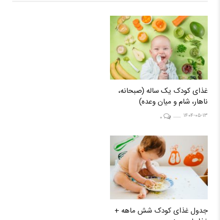
غذای کودک یک ساله (صبحانه،
ناهار، شام و میان وعده)
۱۴۰۴-۰۵-۱۳
۰
جدول غذای کودک شش ماهه +