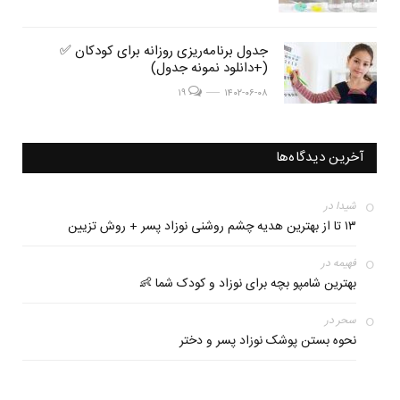
post
جدول برنامه‌ریزی روزانه برای کودکان ✅
post
(+دانلود نمونه جدول)
image
image
post image
۱۹
۱۴۰۲-۰۶-۰۸
آخرین دیدگاه‌ها
شیدا
در
۱۳ ﺗﺎ از ﺑﻬﺘﺮﯾﻦ ﻫﺪﯾﻪ چشم روشنی نوزاد پسر + روش تزیین
فهیمه
در
بهترین شامپو بچه برای نوزاد و کودک شما 👶
سحر
در
نحوه بستن پوشک نوزاد پسر و دختر