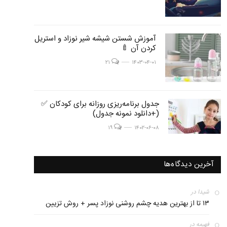
post
آموزش شستن شیشه شیر نوزاد و استریل
post
کردن آن 🍼
image
image
post image
۲۱
۱۴۰۳-۰۴-۰۱
post
جدول برنامه‌ریزی روزانه برای کودکان ✅
post
(+دانلود نمونه جدول)
image
image
post image
۱۹
۱۴۰۲-۰۶-۰۸
آخرین دیدگاه‌ها
شیدا
در
۱۳ ﺗﺎ از ﺑﻬﺘﺮﯾﻦ ﻫﺪﯾﻪ چشم روشنی نوزاد پسر + روش تزیین
فهیمه
در