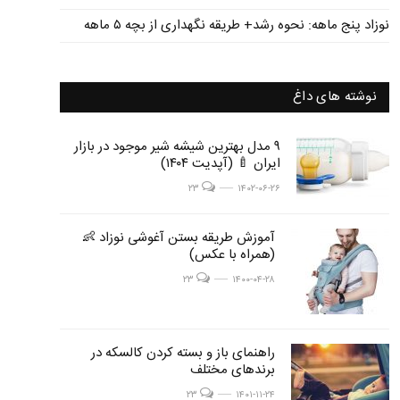
نوزاد پنج ماهه: نحوه رشد+ طریقه نگهداری از بچه ۵ ماهه
نوشته های داغ
post
۹ مدل بهترین شیشه شیر موجود در بازار
post
ایران 🍼 (آپدیت ۱۴۰۴)
image
image
post image
۲۳
۱۴۰۲-۰۶-۲۶
post
آموزش طریقه بستن آغوشی نوزاد 👶
post
(همراه با عکس)
image
image
post image
۲۳
۱۴۰۰-۰۴-۲۸
post
راهنمای باز و بسته کردن کالسکه در
post
برندهای مختلف
image
image
post image
۲۳
۱۴۰۱-۱۱-۲۴